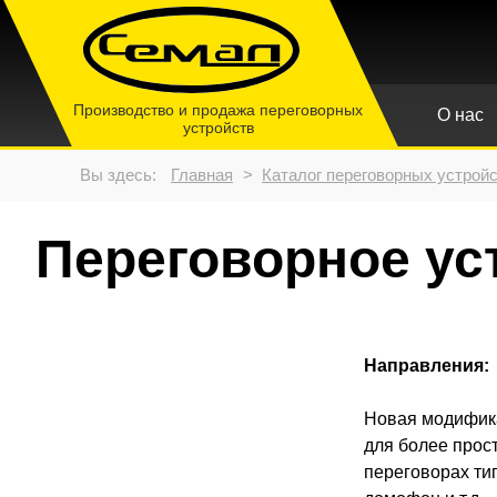
Производство и продажа переговорных
О нас
устройств
Вы здесь:
Главная
>
Каталог переговорных устро
Переговорное ус
Направления:
Новая модифика
для более прос
переговорах тип