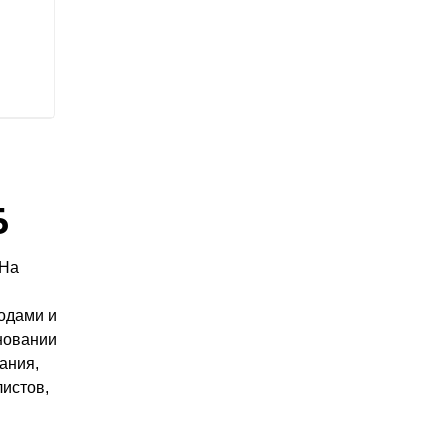
Б
 На
одами и
новании
ания,
листов,