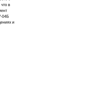
 что в
иент
-04Б
дениях и