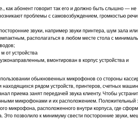
е., как абонент говорит так его и должно быть слышно — не
е возникают проблемы с самовозбуждением, громкостью речи
 посторонние звуки, например звуки принтера, шум зала или
компактным, располагаться в любом месте стола с минимал
водов;
 м от устройства
узконаправленным, вмонтирован в корпус устройства и
 использовании обыкновенных микрофонов со стороны касси
ки находящихся рядом устройств, принтеров, счетных машинок
канал приема занят передачей звука клиенту. Чтобы устранит
ичными микрофонами и их расположением. Положительный
ного микрофона, расположенного внутри корпуса, где сфор
ра. Это позволило к минимуму свести посторонние звуки, 