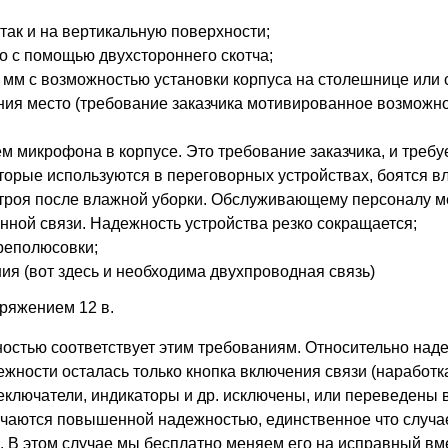
так и на вертикальную поверхности;
о с помощью двухстороннего скотча;
 мм с возможностью установки корпуса на столешнице или 
ения место (требование заказчика мотивированное возможн
м микрофона в корпусе. Это требование заказчика, и требу
рые используются в переговорных устройствах, боятся вл
 строя после влажной уборки. Обслуживающему персоналу м
ной связи. Надежность устройства резко сокращается;
ереполюсовки;
ия (вот здесь и необходима двухпроводная связь)
пряжением 12 в.
остью соответствует этим требованиям. Относительно над
жности осталась только кнопка включения связи (наработк
реключатели, индикаторы и др. исключены, или переведены 
ичаются повышенной надежностью, единственное что случае
. В этом случае мы бесплатно меняем его на исправный вм