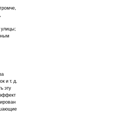
 громче,
,
 улицы;
ьным
ра
 и т. д.
ь эту
 эффект
мирован
мешающие