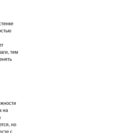
стенке
остью
ет
аги, тем
енять
ежности
а на
в
тся, но
есте с