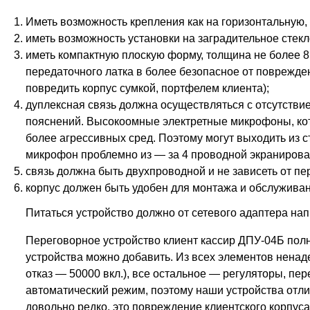
Иметь возможность крепления как на горизонтальную, 
иметь возможность установки на заградительное стекл
иметь компактную плоскую форму, толщина не более 8
передаточного латка в более безопасное от поврежд
повредить корпус сумкой, портфелем клиента);
дуплексная связь должна осуществляться с отсутствие
пояснений. Высокоомные электретные микрофоны, кото
более агрессивных сред. Поэтому могут выходить из
микрофон проблемно из — за 4 проводной экранирован
связь должна быть двухпроводной и не зависеть от п
корпус должен быть удобен для монтажа и обслуживан
Питаться устройство должно от сетевого адаптера на
Переговорное устройство клиент кассир
ДПУ-04Б
полн
устройства можно добавить. Из всех элементов ненаде
отказ — 50000 вкл.), все остальное — регуляторы, пе
автоматический режим, поэтому наши устройства отл
довольно редко, это повреждение клиентского корпуса