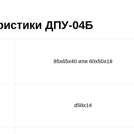
ристики ДПУ-04Б
85х65x40 или 60х50х18
d58x14